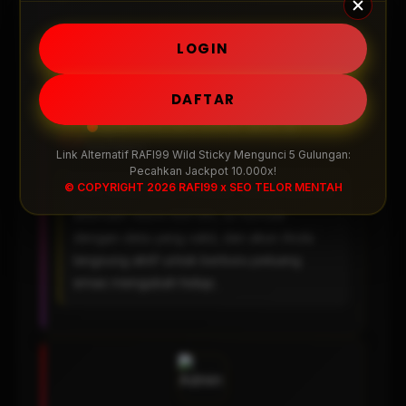
LOGIN
DAFTAR
Bagaimana cara daftar akun di
Q
RAFI99?
Link Alternatif RAFI99 Wild Sticky Mengunci 5 Gulungan:
Pecahkan Jackpot 10.000x!
© COPYRIGHT 2026 RAFI99 x SEO TELOR MENTAH
Cara daftar sangat mudah, cukup buka link
alternatif resmi RAFI99, isi formulir
dengan data yang valid, dan akun Anda
langsung aktif untuk berburu peluang
emas mengubah hidup.