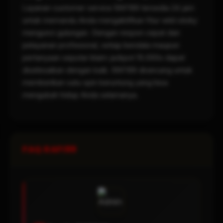
Layanan customer service RAFI99 tersedia 24 jam
untuk memandu Anda mengaktifkan fitur wild sticky
mengunci gulungan. Dengan respon cepat dan
pelayanan profesional, setiap kendala maupun
pertanyaan seputar klaim jackpot 10.000x dapat
diselesaikan dengan baik. RAFI99 dirancang untuk
memberikan satu spin beruntung yang bisa
mengubah hidup Anda selamanya.
FAQ RAFI99