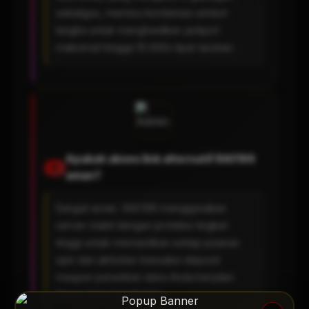
sekaligus, memicu kombinasi simbol
langka untuk menghasilkan jackpot
maksimal hingga 10.000x lipat taruhan.
Apakah akses link alternatif RAFI99
Q
aman?
Sangat aman. RAFI99 menggunakan
server stabil dengan proteksi tingkat
tinggi untuk memastikan setiap putaran
spin dan aktivitas transaksi deposit
maupun penarikan dana Anda berjalan
lancar tanpa hambatan.