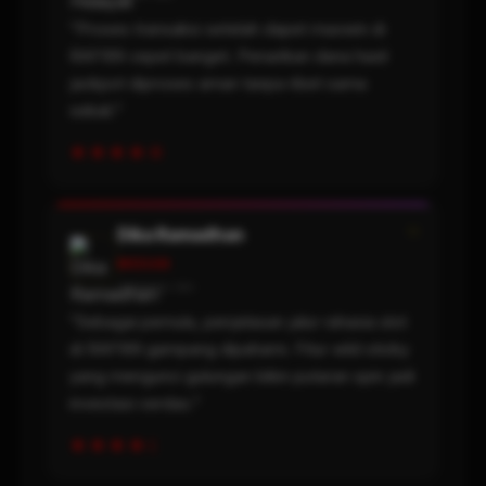
"Proses transaksi setelah dapet maxwin di
RAFI99 cepet banget. Penarikan dana hasil
jackpot diproses aman tanpa ribet sama
sekali."
★★★★☆
❝
Dika Ramadhan
MEDAN
1 minggu lalu
"Sebagai pemula, penjelasan jalur rahasia slot
di RAFI99 gampang dipahami. Fitur wild sticky
yang mengunci gulungan bikin putaran spin jadi
investasi cerdas."
★★★★☇