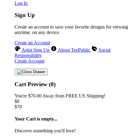
Log In
Sign Up
Create an account to save your favorite designs for viewing
anytime, on any device.
Create an Account
Artist Sign Up
About TeePublic
Social
Responsibility
Create Account
Cart Preview (0)
You're
$70.00
Away from
FREE US Shipping!
$0
$70
Your Cart is empty...
Discover something you'll love!