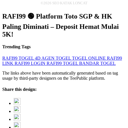
©2026 SEO KATAK LONCAT
RAFI99 🟢 Platform Toto SGP & HK
Paling Diminati – Deposit Hemat Mulai
5K!
Trending Tags
RAFI99
TOGEL 4D
AGEN TOGEL
TOGEL ONLINE
RAFI99
LINK
RAFI99 LOGIN
RAFI99 TOGEL
BANDAR TOGEL
The links above have been automatically generated based on tag
usage by third-party designers on the TeePublic platform.
Share this design: