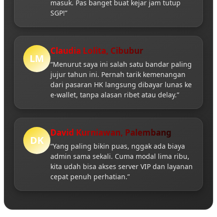
masuk. Pas banget buat kejar jam tutup
SGP!”
Claudia Lolita, Cibubur
LM
“Menurut saya ini salah satu bandar paling
jujur tahun ini. Pernah tarik kemenangan
dari pasaran HK langsung dibayar lunas ke
e-wallet, tanpa alasan ribet atau delay.”
David Kurniawan, Palembang
DK
“Yang paling bikin puas, nggak ada biaya
admin sama sekali. Cuma modal lima ribu,
kita udah bisa akses server VIP dan layanan
cepat penuh perhatian.”