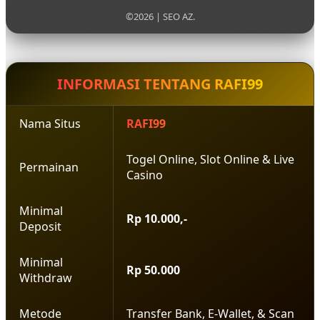
Anda tidak kehilangan momentum saat bertaruh.
minimal depositnya sangat terjangkau, kami tetap
©2026 | SEO AZ.
menerapkan perlindungan enkripsi data berlapis
standar internasional untuk memastikan informasi
pribadi dan saldo Anda terlindungi dengan aman.
INFORMASI TENTANG RAFI99
Nama Situs
RAFI99
Togel Online, Slot Online & Live
Permainan
Casino
Minimal
Rp 10.000,-
Deposit
Minimal
Rp 50.000
Withdraw
Metode
Transfer Bank, E-Wallet, & Scan