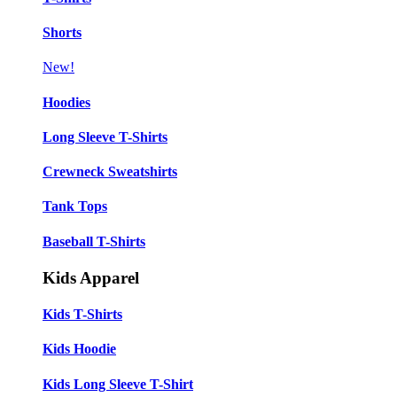
Shorts
New!
Hoodies
Long Sleeve T-Shirts
Crewneck Sweatshirts
Tank Tops
Baseball T-Shirts
Kids Apparel
Kids T-Shirts
Kids Hoodie
Kids Long Sleeve T-Shirt