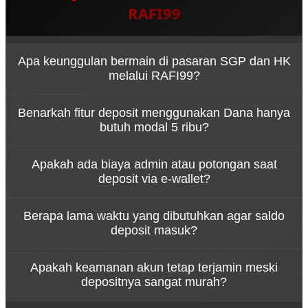
RAFI99
Apa keunggulan bermain di pasaran SGP dan HK
melalui RAFI99?
RAFI99 menyajikan akses langsung ke putaran
Benarkah fitur deposit menggunakan Dana hanya
resmi Singapore (SGP) dan Hongkong (HK) dengan
butuh modal 5 ribu?
server VIP yang stabil. Keunggulan utamanya
adalah kelancaran bermain tanpa lag dan hasil
Sangat benar. Sistem kami menyesuaikan dengan
keluaran yang akurat mengikuti jadwal live draw
Apakah ada biaya admin atau potongan saat
kebutuhan pemain bermodal minim. Hanya dengan
dari pusat.
deposit via e-wallet?
transfer 5 ribu rupiah via aplikasi Dana, Anda sudah
bisa mulai meracik angka jitu di semua pasaran
Sama sekali tidak ada. RAFI99 menjamin program
yang kami sediakan.
Berapa lama waktu yang dibutuhkan agar saldo
deposit tanpa potongan. Artinya, jika Anda
deposit masuk?
mentransfer 5 ribu rupiah, maka saldo yang masuk
ke dalam akun bermain Anda juga bulat 5 ribu
Kami menggunakan sistem otomatis modern.
rupiah.
Apakah keamanan akun tetap terjamin meski
Konfirmasi saldo masuk diproses secara instan,
depositnya sangat murah?
biasanya hanya memakan waktu kurang dari satu
menit setelah dana berhasil ditransfer, sehingga
Keamanan adalah prioritas mutlak. Meskipun