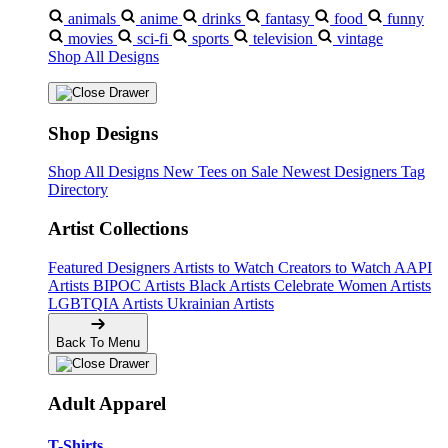
animals
anime
drinks
fantasy
food
funny
movies
sci-fi
sports
television
vintage
Shop All Designs
Shop Designs
Shop All Designs
New Tees on Sale
Newest Designers
Tag
Directory
Artist Collections
Featured Designers
Artists to Watch
Creators to Watch
AAPI
Artists
BIPOC Artists
Black Artists
Celebrate Women Artists
LGBTQIA Artists
Ukrainian Artists
Back To Menu
Adult Apparel
T-Shirts