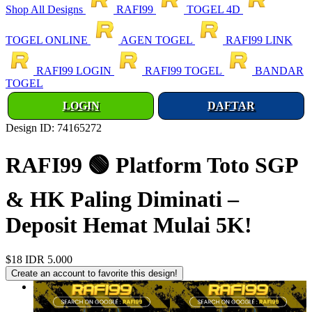
Shop All Designs
RAFI99
TOGEL 4D
TOGEL ONLINE
AGEN TOGEL
RAFI99 LINK
RAFI99 LOGIN
RAFI99 TOGEL
BANDAR
TOGEL
LOGIN
DAFTAR
Design ID: 74165272
RAFI99 🟢 Platform Toto SGP
& HK Paling Diminati –
Deposit Hemat Mulai 5K!
$18
IDR 5.000
Create an account to favorite this design!