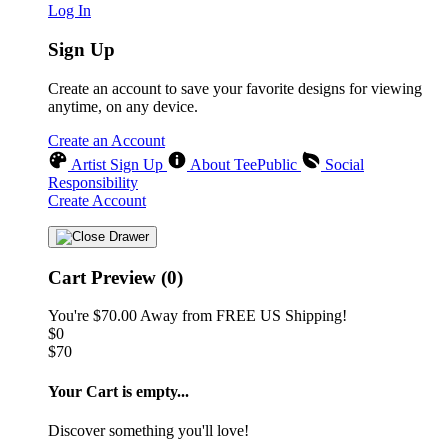
Log In
Sign Up
Create an account to save your favorite designs for viewing
anytime, on any device.
Create an Account
Artist Sign Up
About TeePublic
Social
Responsibility
Create Account
Cart Preview (0)
You're
$70.00
Away from
FREE US Shipping!
$0
$70
Your Cart is empty...
Discover something you'll love!