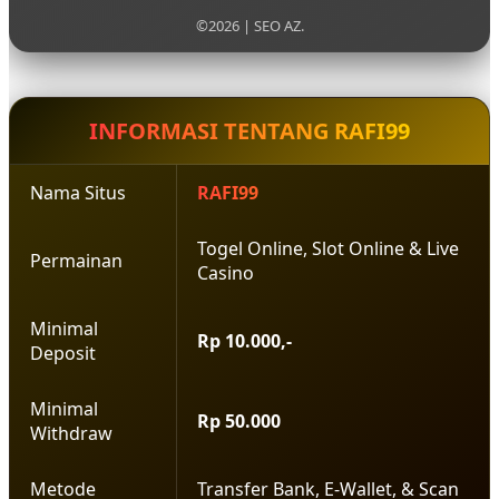
Anda tidak kehilangan momentum saat bertaruh.
minimal depositnya sangat terjangkau, kami tetap
©2026 | SEO AZ.
menerapkan perlindungan enkripsi data berlapis
standar internasional untuk memastikan informasi
pribadi dan saldo Anda terlindungi dengan aman.
INFORMASI TENTANG RAFI99
Nama Situs
RAFI99
Togel Online, Slot Online & Live
Permainan
Casino
Minimal
Rp 10.000,-
Deposit
Minimal
Rp 50.000
Withdraw
Metode
Transfer Bank, E-Wallet, & Scan