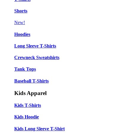
Shorts
New!
Hoodies
Long Sleeve T-Shirts
Crewneck Sweatshirts
Tank Tops
Baseball T-Shirts
Kids Apparel
Kids T-Shirts
Kids Hoodie
Kids Long Sleeve T-Shirt