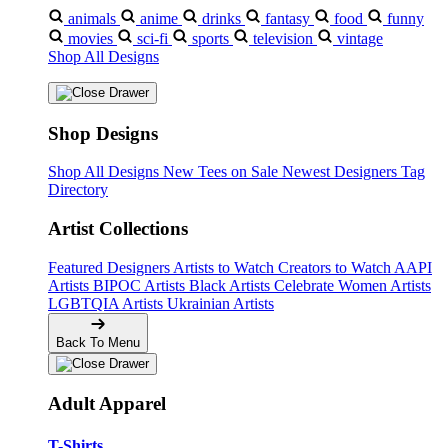
animals
anime
drinks
fantasy
food
funny
movies
sci-fi
sports
television
vintage
Shop All Designs
Shop Designs
Shop All Designs
New Tees on Sale
Newest Designers
Tag
Directory
Artist Collections
Featured Designers
Artists to Watch
Creators to Watch
AAPI
Artists
BIPOC Artists
Black Artists
Celebrate Women Artists
LGBTQIA Artists
Ukrainian Artists
Back To Menu
Adult Apparel
T-Shirts