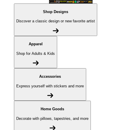
Shop Designs
Discover a classic design or new favorite artist
Apparel
Shop for Adults & Kids
Accessories
Express yourself with stickers and more
Home Goods
Decorate with pillows, tapestries, and more