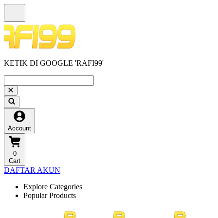
KETIK DI GOOGLE 'RAFI99'
Account
0
Cart
DAFTAR AKUN
Explore Categories
Popular Products