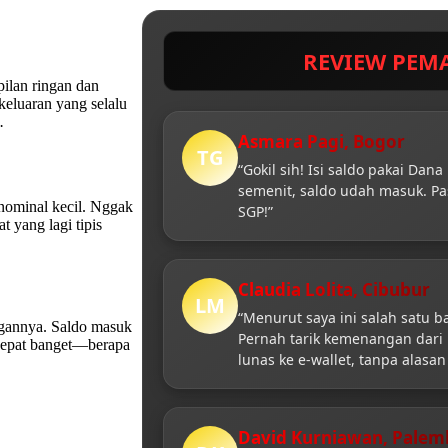
REVIEW PEMA
ilan ringan dan
keluaran yang selalu
.
Asmara Pagi, Bogor
TG
“Gokil sih! Isi saldo pakai Da
semenit, saldo udah masuk. Pa
nominal kecil. Nggak
SGP!”
t yang lagi tipis
Claudia Lolita, Cibubur
LM
“Menurut saya ini salah satu ba
ngannya. Saldo masuk
Pernah tarik kemenangan dari
 cepat banget—berapa
lunas ke e-wallet, tanpa alasan 
David Kurniawan, Pale