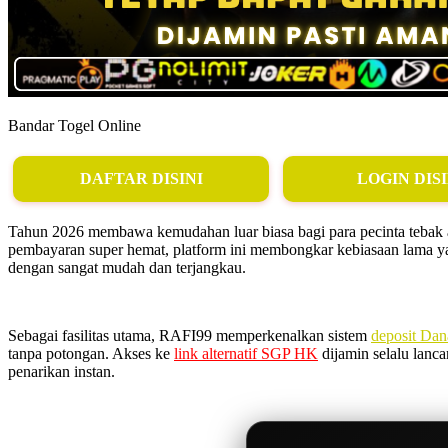
Bandar Togel Online
DAFTAR DISINI
LOGIN DISI
Tahun 2026 membawa kemudahan luar biasa bagi para pecinta tebak 
pembayaran super hemat, platform ini membongkar kebiasaan lama y
dengan sangat mudah dan terjangkau.
Sebagai fasilitas utama, RAFI99 memperkenalkan sistem
deposit Dan
tanpa potongan. Akses ke
link alternatif SGP HK
dijamin selalu lanc
penarikan instan.