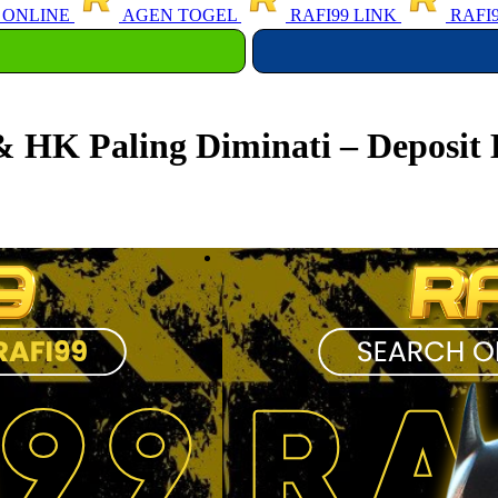
 ONLINE
AGEN TOGEL
RAFI99 LINK
RAFI
& HK Paling Diminati – Deposit