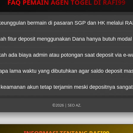
FAQ PEMAIN AGEN TOGEL DI RAFI99
keunggulan bermain di pasaran SGP dan HK melalui RA
s langsung ke putaran resmi Singapore (SGP) dan Hongkon
ah fitur deposit menggunakan Dana hanya butuh modal 
ulan utamanya adalah kelancaran bermain tanpa lag dan ha
live draw dari pusat.
kami menyesuaikan dengan kebutuhan pemain bermodal mi
ah ada biaya admin atau potongan saat deposit via e-wa
via aplikasi Dana, Anda sudah bisa mulai meracik angka jitu
RAFI99 menjamin program deposit tanpa potongan. Artinya,
apa lama waktu yang dibutuhkan agar saldo deposit ma
 yang masuk ke dalam akun bermain Anda juga bulat 5 ribu
m otomatis modern. Konfirmasi saldo masuk diproses seca
keamanan akun tetap terjamin meski depositnya sanga
ang dari satu menit setelah dana berhasil ditransfer, se
aat bertaruh.
tas mutlak. Meskipun minimal depositnya sangat terjangka
n enkripsi data berlapis standar internasional untuk mem
©2026 | SEO AZ.
 terlindungi dengan aman.